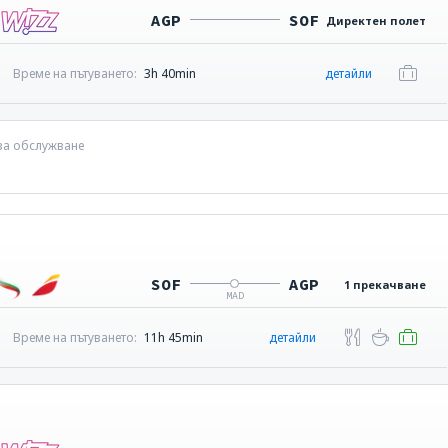
AGP
SOF
Директен полет
Време на пътуването:
3h 40min
детайли
 за обслужване
SOF
AGP
1 прекачване
MAD
Време на пътуването:
11h 45min
детайли