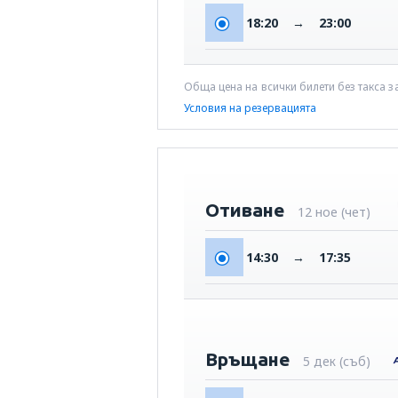
18:20
→
23:00
Обща цена на всички билети без такса з
Условия на резервацията
Отиване
12 ное (чет)
14:30
→
17:35
Връщане
5 дек (съб)