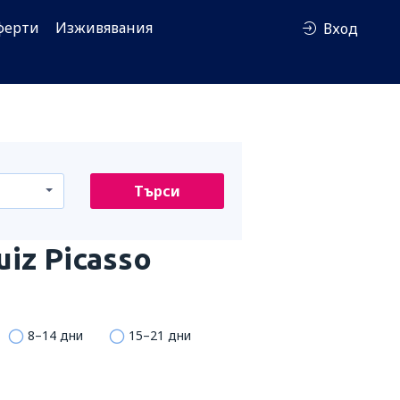
ферти
Изживявания
Вход
Търси
uiz Picasso
8–14 дни
15–21 дни