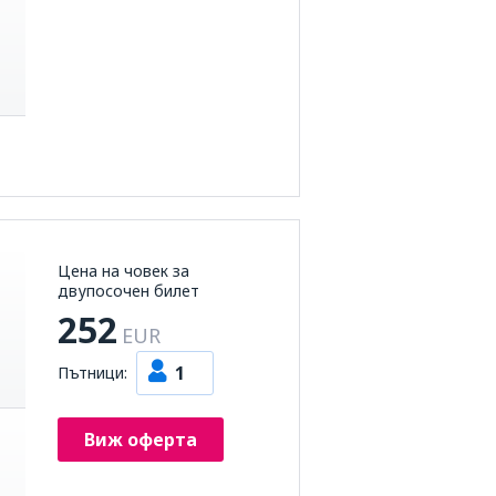
Цена на човек за
двупосочен билет
252
EUR
1
Пътници:
Виж оферта