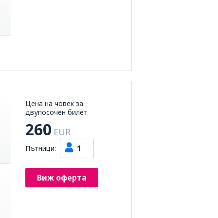
Цена на човек за
двупосочен билет
260
EUR
1
Пътници:
Виж оферта