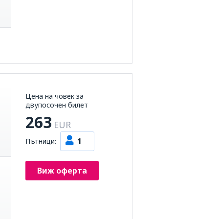
Цена на човек за
двупосочен билет
263
EUR
1
Пътници:
Виж оферта