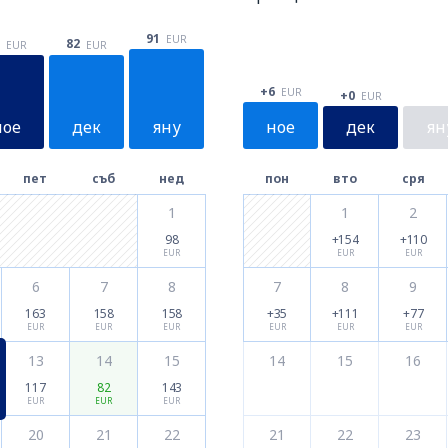
91
EUR
82
EUR
EUR
+6
EUR
+0
EUR
ное
дек
яну
ное
дек
ян
пет
съб
нед
пон
вто
сря
1
1
2
98
+154
+110
EUR
EUR
EUR
6
7
8
7
8
9
163
158
158
+35
+111
+77
EUR
EUR
EUR
EUR
EUR
EUR
13
14
15
14
15
16
117
82
143
EUR
EUR
EUR
20
21
22
21
22
23