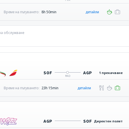
Време на пътуването:
8h 50min
детайли
 за обслужване
SOF
AGP
1 прекачване
MAD
Време на пътуването:
23h 15min
детайли
AGP
SOF
Директен полет