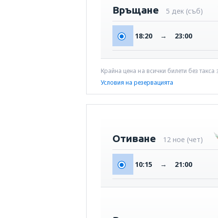
Връщане
5 дек (съб)
18:20
→
23:00
Крайна цена на всички билети без такса
Условия на резервацията
Отиване
12 ное (чет)
10:15
→
21:00