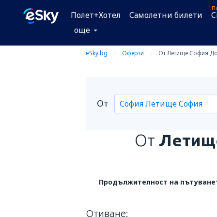
П
Полет+Хотел
Самолетни билети
C
още
eSky.bg
Оферти
От Летище София До 
От
От
Летищ
Продължителност на пътуване
Отиване: