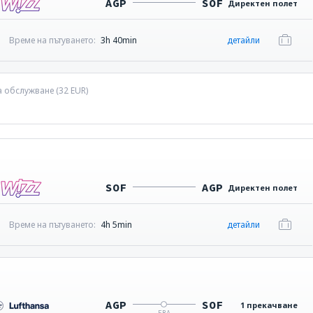
AGP
SOF
Директен полет
Време на пътуването:
3h 40min
детайли
а обслужване (
32
EUR
)
SOF
AGP
Директен полет
Време на пътуването:
4h 5min
детайли
AGP
SOF
1 прекачване
FRA