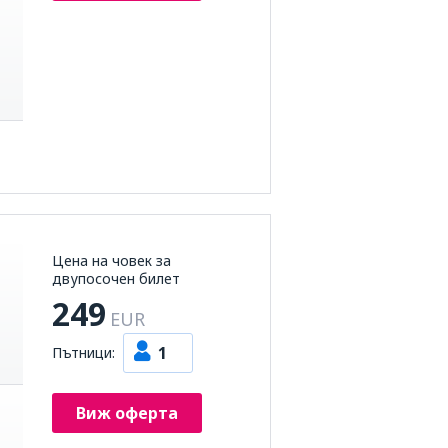
Цена на човек за
двупосочен билет
249
EUR
1
Пътници:
Виж оферта