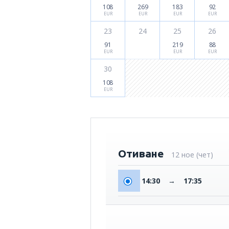
108
269
183
92
EUR
EUR
EUR
EUR
23
24
25
26
91
219
88
EUR
EUR
EUR
30
108
EUR
Отиване
12 ное (чет)
14:30
→
17:35