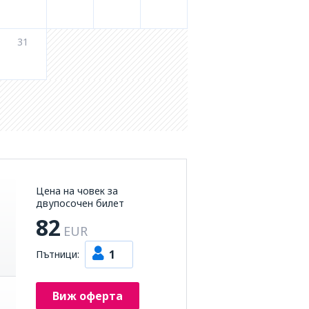
31
Цена на човек за
двупосочен билет
82
EUR
1
Пътници:
Виж оферта