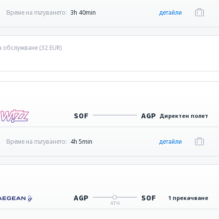
Време на пътуването:
3h 40min
детайли
а обслужване (
32
EUR
)
SOF
AGP
Директен полет
Време на пътуването:
4h 5min
детайли
AGP
SOF
1 прекачване
ATH