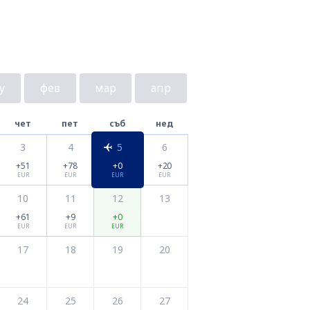
у
фев
мар
апр
чет
пет
съб
нед
3
4
5
6
+51
+78
+0
+20
EUR
EUR
EUR
EUR
10
11
12
13
+61
+9
+0
EUR
EUR
EUR
17
18
19
20
24
25
26
27