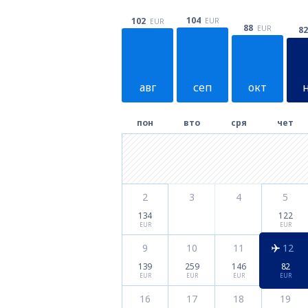
104
102
EUR
EUR
88
EUR
82
авг
сеп
окт
пон
вто
сря
чет
2
3
4
5
134
122
EUR
EUR
9
10
11
12
139
259
146
82
EUR
EUR
EUR
EUR
16
17
18
19