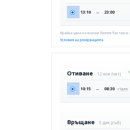
13:10
→
23:00
Крайна цена на всички билети без такса
Условия на резервацията
Отиване
12 ное (чет)
10:15
→
08:30
+1дeн
Връщане
5 дек (съб)