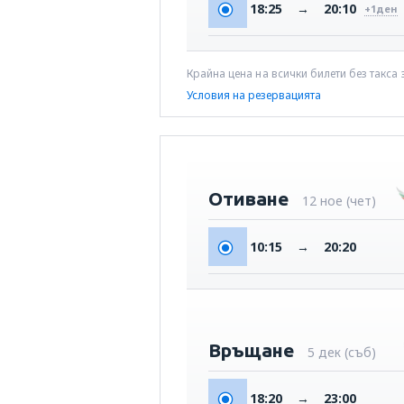
18:25
→
20:10
+1дeн
Крайна цена на всички билети без такса
Условия на резервацията
Отиване
12 ное (чет)
10:15
→
20:20
Връщане
5 дек (съб)
18:20
→
23:00