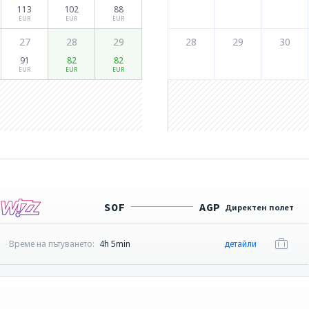
113
102
88
EUR
EUR
EUR
27
28
29
28
29
30
91
82
82
EUR
EUR
EUR
SOF
AGP
Директен полет
Време на пътуването:
4h 5min
детайли