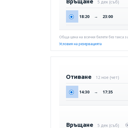
Връщане
5 дек (съб)
18:20
→
23:00
Обща цена на всички билети без такса з
Условия на резервацията
Отиване
12 ное (чет)
14:30
→
17:35
Връщане
5 дек (съб)