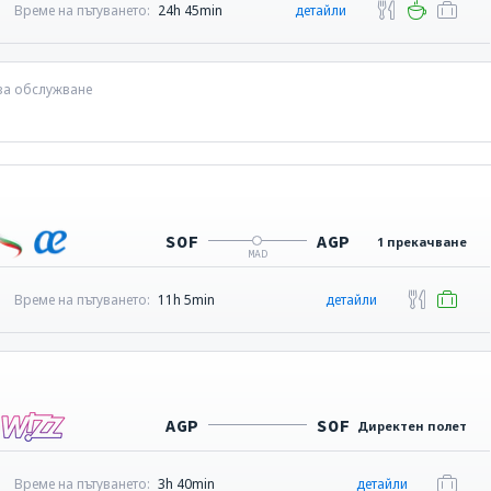
Време на пътуването:
24h 45min
детайли
 за обслужване
SOF
AGP
1 прекачване
MAD
Време на пътуването:
11h 5min
детайли
AGP
SOF
Директен полет
Време на пътуването:
3h 40min
детайли