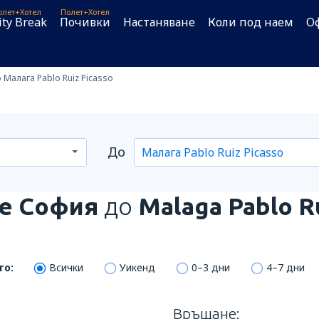
олет+Хотел
Полет+Хотел
ity Break
Почивки
Настаняване
Коли под наем
О
Малага Pablo Ruiz Picasso
До
е София
до
Malaga Pablo R
то:
Всички
Уикенд
0–3 дни
4–7 дни
Връщане: