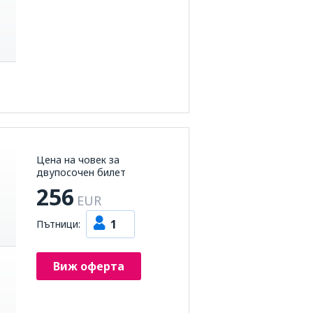
Цена на човек за
двупосочен билет
256
EUR
1
Пътници:
Виж оферта