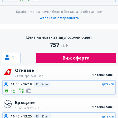
Крайна цена на всички билети без такса за обслужване
Условия на резервацията
Цена на човек за двупосочен билет
757
EUR
1
Виж оферта
Отиване
1 прекачване
21 окт (сря)
SOF - YYZ
11:05
16:10
детайли
12h 5min
Връщане
1 прекачване
5 ное (чет)
YYZ - SOF
16:45
13:25
детайли
13h 40min