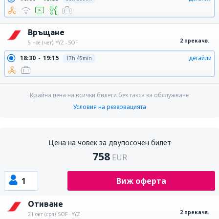
Връщане
2 прекачв.
5 ное (чет)
YYZ - SOF
18:30
19:15
детайли
17h 45min
Крайна цена на всички билети без такса за обслужване
Условия на резервацията
Цена на човек за двупосочен билет
758
EUR
1
Виж оферта
Отиване
2 прекачв.
21 окт (сря)
SOF - YYZ