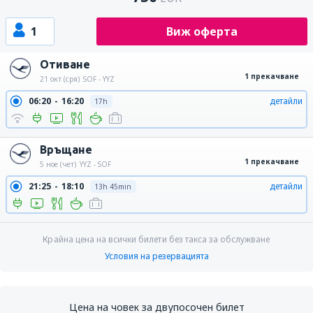
1
Виж оферта
Отиване
1 прекачване
21 окт (сря)
SOF - YYZ
06:20
16:20
детайли
17h
Връщане
1 прекачване
5 ное (чет)
YYZ - SOF
21:25
18:10
детайли
13h 45min
Крайна цена на всички билети без такса за обслужване
Условия на резервацията
Цена на човек за двупосочен билет