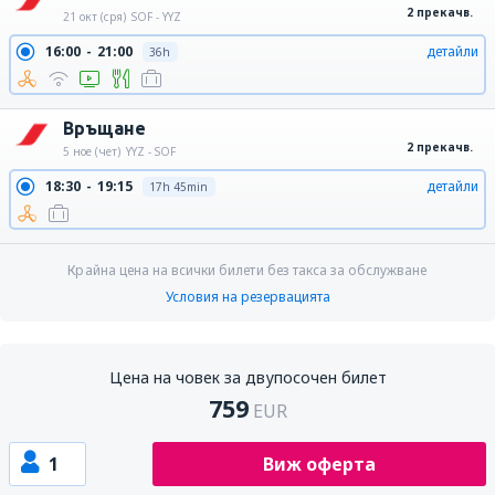
2 прекачв.
21 окт (сря)
SOF - YYZ
16:00
21:00
детайли
36h
Връщане
2 прекачв.
5 ное (чет)
YYZ - SOF
18:30
19:15
детайли
17h 45min
Крайна цена на всички билети без такса за обслужване
Условия на резервацията
Цена на човек за двупосочен билет
759
EUR
1
Виж оферта