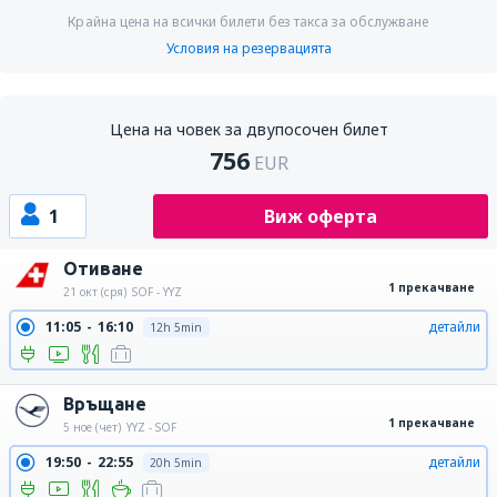
Крайна цена на всички билети без такса за обслужване
Условия на резервацията
Цена на човек за двупосочен билет
756
EUR
1
Виж оферта
Отиване
1 прекачване
21 окт (сря)
SOF - YYZ
11:05
16:10
детайли
12h 5min
Връщане
1 прекачване
5 ное (чет)
YYZ - SOF
19:50
22:55
детайли
20h 5min