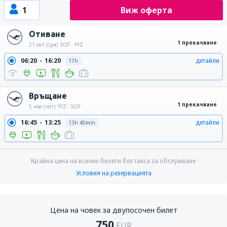
1
Виж оферта
Отиване
1 прекачване
21 окт (сря)
SOF - YYZ
06:20
16:20
детайли
17h
Връщане
1 прекачване
5 ное (чет)
YYZ - SOF
16:45
13:25
детайли
13h 40min
Крайна цена на всички билети без такса за обслужване
Условия на резервацията
Цена на човек за двупосочен билет
750
EUR