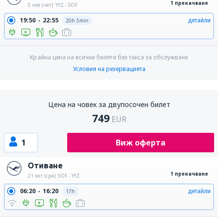
1 прекачване
5 ное (чет)
YYZ - SOF
19:50
22:55
детайли
20h 5min
Крайна цена на всички билети без такса за обслужване
Условия на резервацията
Цена на човек за двупосочен билет
749
EUR
1
Виж оферта
Отиване
1 прекачване
21 окт (сря)
SOF - YYZ
06:20
16:20
детайли
17h