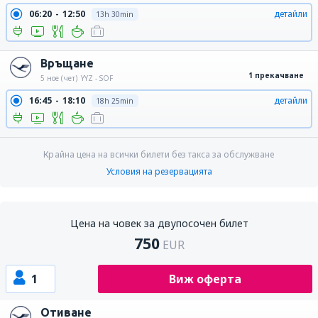
06:20
12:50
детайли
13h 30min
Връщане
1 прекачване
5 ное (чет)
YYZ - SOF
16:45
18:10
детайли
18h 25min
Крайна цена на всички билети без такса за обслужване
Условия на резервацията
Цена на човек за двупосочен билет
750
EUR
1
Виж оферта
Отиване