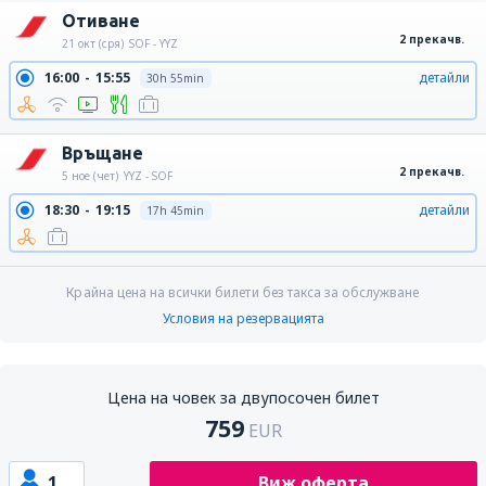
Отиване
2 прекачв.
21 окт (сря)
SOF - YYZ
16:00
15:55
детайли
30h 55min
Връщане
2 прекачв.
5 ное (чет)
YYZ - SOF
18:30
19:15
детайли
17h 45min
Крайна цена на всички билети без такса за обслужване
Условия на резервацията
Цена на човек за двупосочен билет
759
EUR
1
Виж оферта