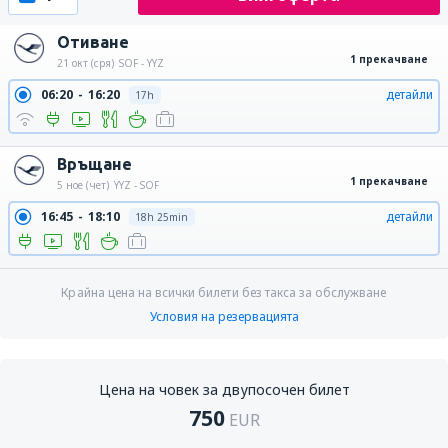
Отиване
1 прекачване
21 окт (сря)
SOF - YYZ
06:20
16:20
детайли
17h
Връщане
1 прекачване
5 ное (чет)
YYZ - SOF
16:45
18:10
детайли
18h 25min
Крайна цена на всички билети без такса за обслужване
Условия на резервацията
Цена на човек за двупосочен билет
750
EUR