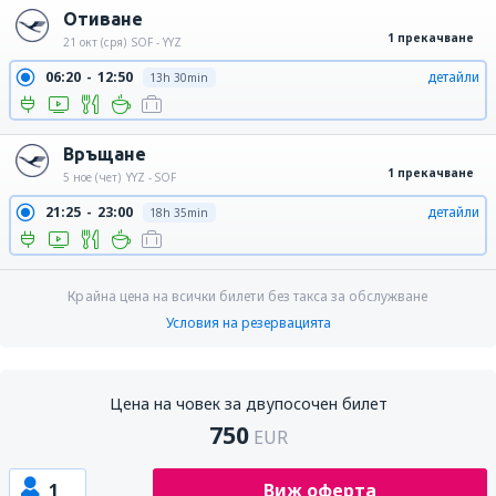
Отиване
1 прекачване
21 окт (сря)
SOF - YYZ
06:20
12:50
детайли
13h 30min
Връщане
1 прекачване
5 ное (чет)
YYZ - SOF
21:25
23:00
детайли
18h 35min
Крайна цена на всички билети без такса за обслужване
Условия на резервацията
Цена на човек за двупосочен билет
750
EUR
1
Виж оферта