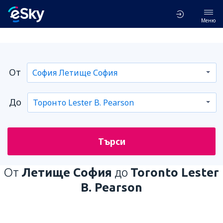
Меню
От
До
Търси
От
Летище София
до
Toronto Lester
B. Pearson