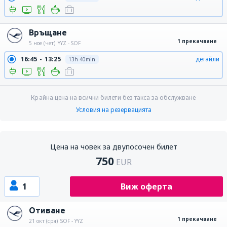
Връщане
1 прекачване
5 ное (чет)
YYZ - SOF
16:45
13:25
детайли
13h 40min
Крайна цена на всички билети без такса за обслужване
Условия на резервацията
Цена на човек за двупосочен билет
750
EUR
1
Виж оферта
Отиване
1 прекачване
21 окт (сря)
SOF - YYZ