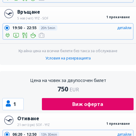
Връщане
1 прекачване
5 ное (чет)
YYZ - SOF
19:50
22:55
детайли
20h 5min
Крайна цена на всички билети без такса за обслужване
Условия на резервацията
Цена на човек за двупосочен билет
750
EUR
1
Виж оферта
Отиване
1 прекачване
21 окт (сря)
SOF - YYZ
06:20
12:50
детайли
13h 30min