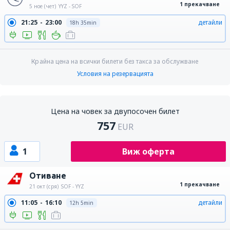
1 прекачване
5 ное (чет)
YYZ - SOF
21:25
23:00
детайли
18h 35min
Крайна цена на всички билети без такса за обслужване
Условия на резервацията
Цена на човек за двупосочен билет
757
EUR
1
Виж оферта
Отиване
1 прекачване
21 окт (сря)
SOF - YYZ
11:05
16:10
детайли
12h 5min