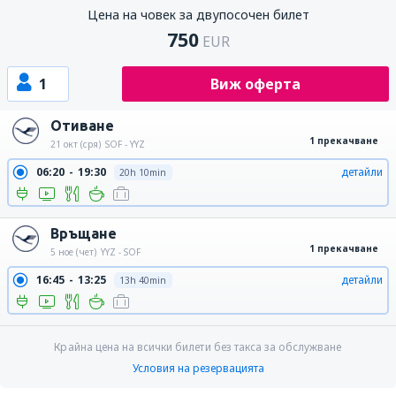
Цена на човек за двупосочен билет
750
EUR
1
Виж оферта
Отиване
1 прекачване
21 окт (сря)
SOF - YYZ
06:20
19:30
детайли
20h 10min
Връщане
1 прекачване
5 ное (чет)
YYZ - SOF
16:45
13:25
детайли
13h 40min
Крайна цена на всички билети без такса за обслужване
Условия на резервацията