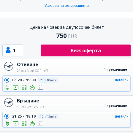
Условия на резервацията
Цена на човек за двупосочен билет
750
EUR
1
Виж оферта
Отиване
1 прекачване
21 окт (сря)
SOF - YYZ
06:20
19:30
детайли
20h 10min
Връщане
1 прекачване
5 ное (чет)
YYZ - SOF
21:25
18:10
детайли
13h 45min