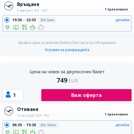
Връщане
1 прекачване
5 ное (чет)
YYZ - SOF
19:50
22:55
детайли
20h 5min
Крайна цена на всички билети без такса за обслужване
Условия на резервацията
Цена на човек за двупосочен билет
749
EUR
1
Виж оферта
Отиване
1 прекачване
21 окт (сря)
SOF - YYZ
06:20
19:30
детайли
20h 10min