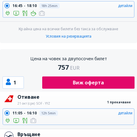
16:45
18:10
детайли
18h 25min
Крайна цена на всички билети без такса за обслужване
Условия на резервацията
Цена на човек за двупосочен билет
757
EUR
1
Виж оферта
Отиване
1 прекачване
21 окт (сря)
SOF - YYZ
11:05
16:10
детайли
12h 5min
Връщане