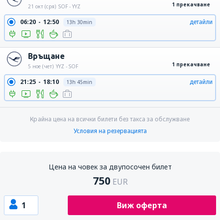
1 прекачване
21 окт (сря)
SOF - YYZ
06:20
12:50
детайли
13h 30min
Връщане
1 прекачване
5 ное (чет)
YYZ - SOF
21:25
18:10
детайли
13h 45min
Крайна цена на всички билети без такса за обслужване
Условия на резервацията
Цена на човек за двупосочен билет
750
EUR
1
Виж оферта