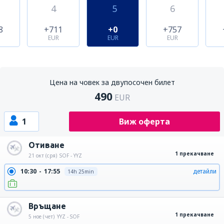
4
5
6
8
+711
+0
+757
EUR
EUR
EUR
Цена на човек за двупосочен билет
490
EUR
1
Виж оферта
Отиване
1 прекачване
21 окт (сря)
SOF - YYZ
10:30
17:55
детайли
14h 25min
Връщане
1 прекачване
5 ное (чет)
YYZ - SOF