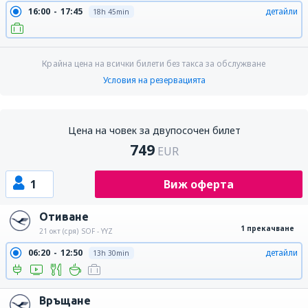
16:00
17:45
детайли
18h 45min
Крайна цена на всички билети без такса за обслужване
Условия на резервацията
Цена на човек за двупосочен билет
749
EUR
1
Виж оферта
Отиване
1 прекачване
21 окт (сря)
SOF - YYZ
06:20
12:50
детайли
13h 30min
Връщане