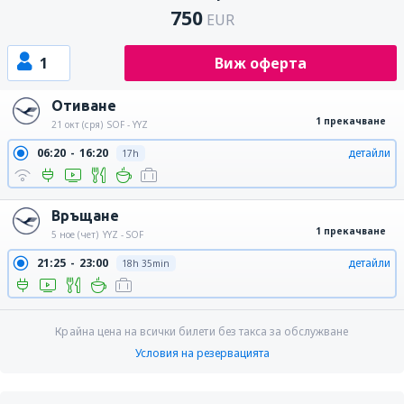
750
EUR
1
Виж оферта
Отиване
1 прекачване
21 окт (сря)
SOF - YYZ
06:20
16:20
детайли
17h
Връщане
1 прекачване
5 ное (чет)
YYZ - SOF
21:25
23:00
детайли
18h 35min
Крайна цена на всички билети без такса за обслужване
Условия на резервацията