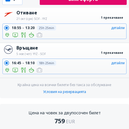
Отиване
1 прекачване
21 окт (сря)
SOF - YYZ
18:55
13:20
детайли
25h 25min
Връщане
1 прекачване
5 ное (чет)
YYZ - SOF
16:45
18:10
детайли
18h 25min
Крайна цена на всички билети без такса за обслужване
Условия на резервацията
Цена на човек за двупосочен билет
759
EUR