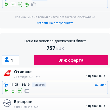
Крайна цена на всички билети без такса за обслужване
Условия на резервацията
Цена на човек за двупосочен билет
757
EUR
1
Виж оферта
Отиване
1 прекачване
21 окт (сря)
SOF - YYZ
11:05
16:10
детайли
12h 5min
Връщане
1 прекачване
5 ное (чет)
YYZ - SOF