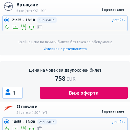
Връщане
1 прекачване
5 ное (чет)
YYZ - SOF
21:25
18:10
детайли
13h 45min
Крайна цена на всички билети без такса за обслужване
Условия на резервацията
Цена на човек за двупосочен билет
758
EUR
1
Виж оферта
Отиване
1 прекачване
21 окт (сря)
SOF - YYZ
18:55
13:20
детайли
25h 25min