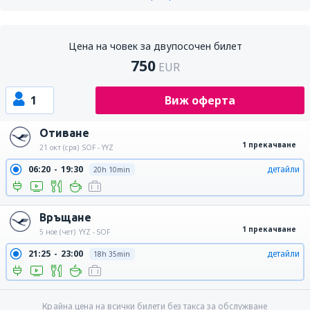
Цена на човек за двупосочен билет
750
EUR
1
Виж оферта
Отиване
1 прекачване
21 окт (сря)
SOF - YYZ
06:20
19:30
детайли
20h 10min
Връщане
1 прекачване
5 ное (чет)
YYZ - SOF
21:25
23:00
детайли
18h 35min
Крайна цена на всички билети без такса за обслужване