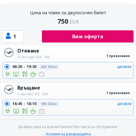
Цена на човек за двупосочен билет
750
EUR
1
Виж оферта
Отиване
1 прекачване
21 окт (сря)
SOF - YYZ
06:20
19:30
детайли
20h 10min
Връщане
1 прекачване
5 ное (чет)
YYZ - SOF
16:45
18:10
детайли
18h 25min
Крайна цена на всички билети без такса за обслужване
Условия на резервацията