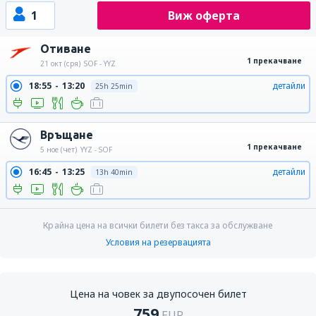
1
Виж оферта
Отиване
1 прекачване
21 окт (сря)
SOF - YYZ
18:55
13:20
детайли
25h 25min
Връщане
1 прекачване
5 ное (чет)
YYZ - SOF
16:45
13:25
детайли
13h 40min
Крайна цена на всички билети без такса за обслужване
Условия на резервацията
Цена на човек за двупосочен билет
759
EUR