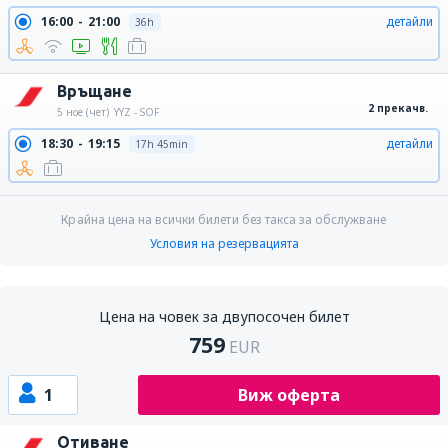
16:00
21:00
детайли
36h
Връщане
2 прекачв.
5 ное (чет)
YYZ - SOF
18:30
19:15
детайли
17h 45min
Крайна цена на всички билети без такса за обслужване
Условия на резервацията
Цена на човек за двупосочен билет
759
EUR
1
Виж оферта
Отиване