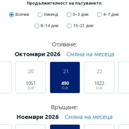
Продължителност на пътуването:
Всички
Уикенд
0–3 дни
4–7 дни
8–14 дни
15–21 дни
Отиване:
Октомври 2026
Смяна на месеца
20
21
22
5
1051
490
1022
EUR
EUR
EUR
Връщане:
Ноември 2026
Смяна на месеца