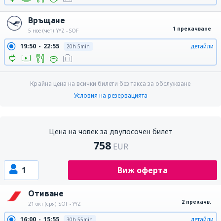
Връщане
1 прекачване
5 ное (чет)
YYZ - SOF
19:50
22:55
детайли
20h 5min
Крайна цена на всички билети без такса за обслужване
Условия на резервацията
Цена на човек за двупосочен билет
758
EUR
1
Виж оферта
Отиване
2 прекачв.
21 окт (сря)
SOF - YYZ
16:00
15:55
детайли
30h 55min