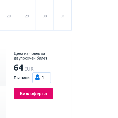
28
29
30
31
Цена на човек за
двупосочен билет
64
EUR
1
Пътници:
Виж оферта