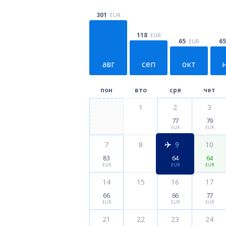
301
EUR
118
EUR
65
65
EUR
авг
сеп
окт
пон
вто
сря
чет
1
2
3
77
79
EUR
EUR
7
8
9
10
83
64
64
EUR
EUR
EUR
14
15
16
17
66
66
77
EUR
EUR
EUR
21
22
23
24