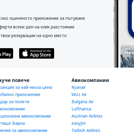
соко оцененото приложение за пътуване
ферти всеки ден на клик разстояние
 твои резервации на едно място
аучи повече
Авиокомпании
ранция за най-ниска цена
Ryanair
билно приложение
Wizz Air
дар за полети
Bulgaria Air
иокомпании
Lufthansa
ционални авиокомпании
Austrian Airlines
тище Варна
easyJet
ения за авиокомпании
Turkish Airlines