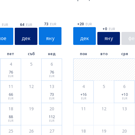
73
+20
EUR
64
EUR
EUR
EUR
+0
EUR
ное
дек
яну
дек
яну
фе
пет
съб
нед
пон
вто
сря
4
5
6
76
76
EUR
EUR
11
12
13
4
5
6
66
73
+16
+10
EUR
EUR
EUR
EUR
18
19
20
11
12
13
88
112
EUR
EUR
25
26
27
18
19
20