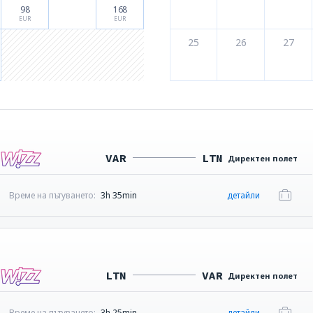
98
168
EUR
EUR
25
26
27
VAR
LTN
Директен полет
Време на пътуването:
3h 35min
детайли
LTN
VAR
Директен полет
Време на пътуването:
3h 25min
детайли