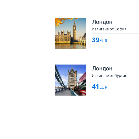
Лондон
Излитане от София
39
EUR
Лондон
Излитане от Бургас
41
EUR