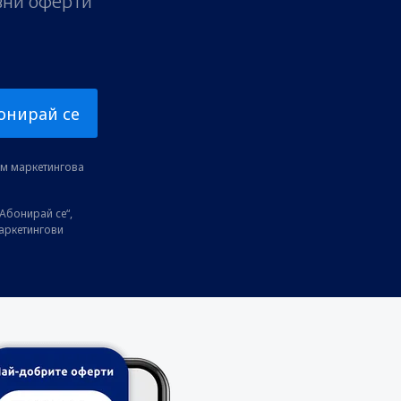
ивни оферти
онирай се
ам маркетингова
Абонирай се“,
маркетингови