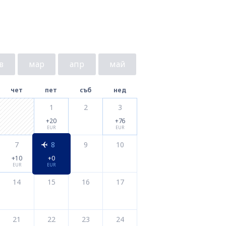
в
мар
апр
май
чет
пет
съб
нед
1
2
3
+20
+76
EUR
EUR
7
8
9
10
+10
+0
EUR
EUR
14
15
16
17
21
22
23
24