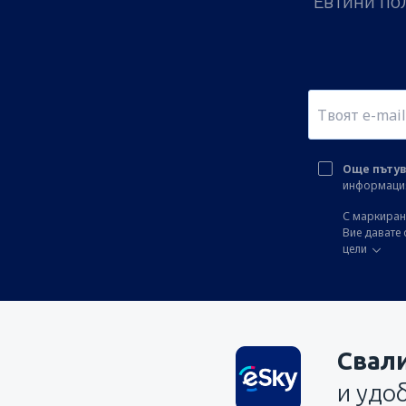
Евтини пол
Още пътув
информация 
С маркиране
Вие давате 
цели
Свал
и удо