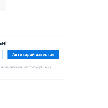
ън!
Активирай известие
нгова информация от eSky.pl S.A на