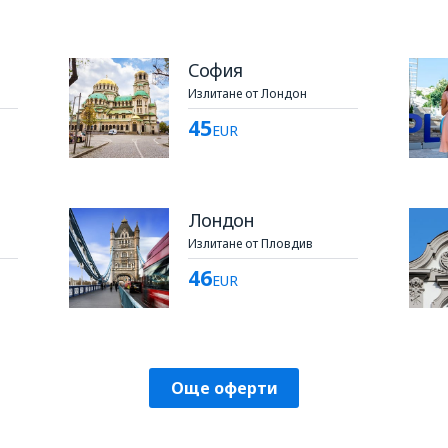
София
Излитане от Лондон
45
EUR
Лондон
Излитане от Пловдив
46
EUR
Още оферти