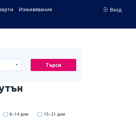
ферти
Изживявания
Вход
Търси
утън
8–14 дни
15–21 дни