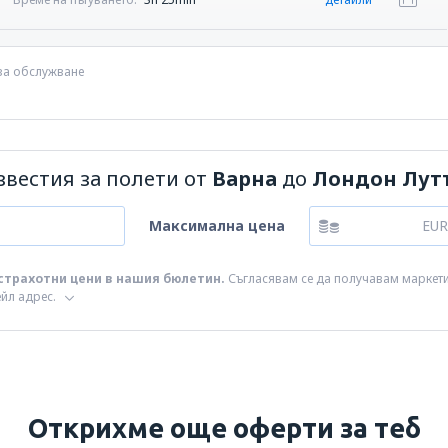
 за обслужване
звестия за полети от
Варна
до
Лондон Лут
Максимална цена
EUR
страхотни цени в нашия бюлетин.
Съгласявам се да получавам маркети
ейл адрес.
Открихме още оферти за теб