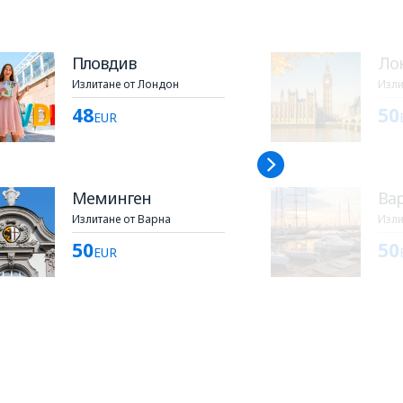
Пловдив
Ло
Излитане от Лондон
Изли
48
50
EUR
Меминген
Ва
Излитане от Варна
Изли
50
50
EUR