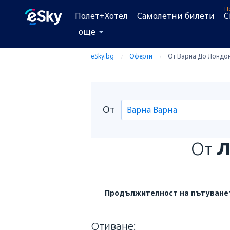
П
Полет+Хотел
Самолетни билети
C
още
eSky.bg
Оферти
От Варна До Лондон
От
От
Л
Продължителност на пътуване
Отиване: