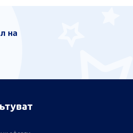
л на
ътуват