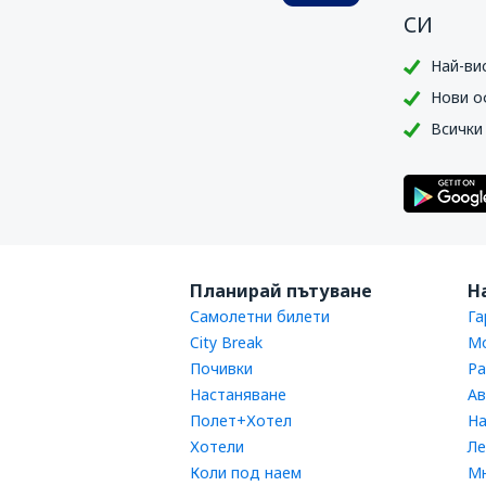
си
Най-ви
Нови о
Всички
Планирай пътуване
Н
Самолетни билети
Га
City Break
Мо
Почивки
Ра
Настаняване
Ав
Полет+Хотел
На
Хотели
Ле
Коли под наем
Мн