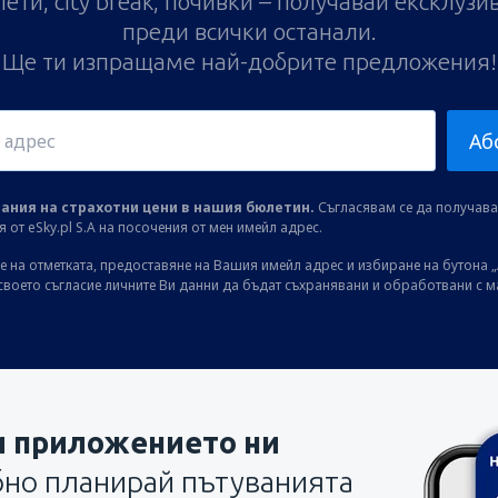
ети, city break, почивки – получавай ексклуз
преди всички останали.
Ще ти изпращаме най-добрите предложения!
Аб
ания на страхотни цени в нашия бюлетин.
Съгласявам се да получав
от eSky.pl S.A на посочения от мен имейл адрес.
 на отметката, предоставяне на Вашия имейл адрес и избиране на бутона „
своето съгласие личните Ви данни да бъдат съхранявани и обработвани с 
и приложението ни
бно планирай пътуванията