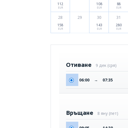
112
108
88
EUR
EUR
EUR
28
29
30
31
158
143
280
EUR
EUR
EUR
Отиване
9 дек (сря)
06:00
→
07:35
Връщане
8 яну (пет)
09:05
→
14:30