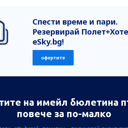
Спести време и пари.
Резервирай Полет+Хоте
eSky.bg!
офертите
тите на имейл бюлетина п
повече за по-малко