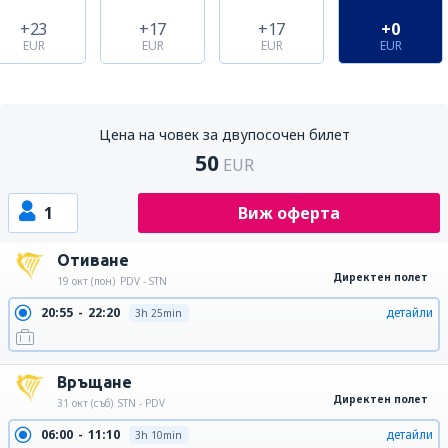
+23
+17
+17
+0
EUR
EUR
EUR
EUR
Цена на човек за двупосочен билет
50
EUR
1
Виж оферта
Отиване
Директен полет
19 окт (пон)
PDV - STN
20:55
22:20
детайли
3h 25min
Връщане
Директен полет
31 окт (съб)
STN - PDV
06:00
11:10
детайли
3h 10min