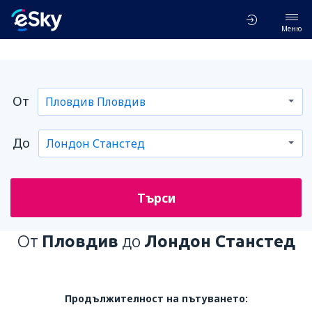
Меню
От
До
Търси
От
Пловдив
до
Лондон Станстед
Продължителност на пътуването: