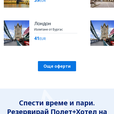
39
EUR
Лондон
Излитане от Бургас
41
EUR
Още оферти
Спести време и пари.
Резервирай Полет+Хотел на