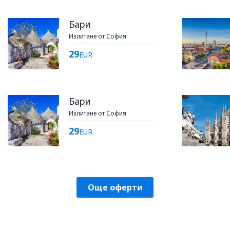
Бари
Излитане от София
29
EUR
Бари
Излитане от София
29
EUR
Още оферти