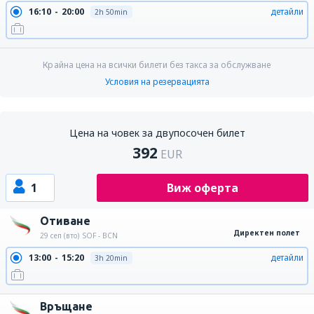
16:10
20:00
детайли
2h 50min
Крайна цена на всички билети без такса за обслужване
Условия на резервацията
Цена на човек за двупосочен билет
392
EUR
1
Виж оферта
Отиване
Директен полет
29 сеп (вто)
SOF - BCN
13:00
15:20
детайли
3h 20min
Връщане