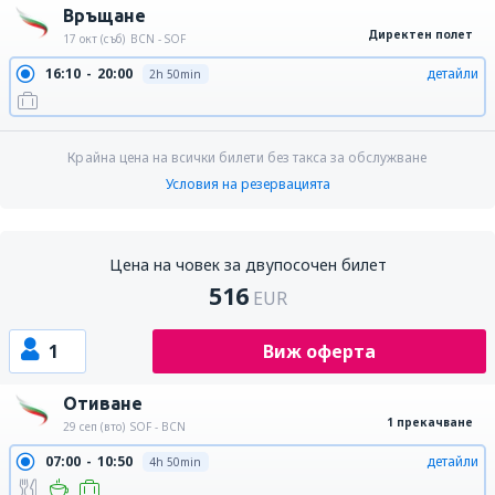
Връщане
Директен полет
17 окт (съб)
BCN - SOF
16:10
20:00
детайли
2h 50min
Крайна цена на всички билети без такса за обслужване
Условия на резервацията
Цена на човек за двупосочен билет
516
EUR
1
Виж оферта
Отиване
1 прекачване
29 сеп (вто)
SOF - BCN
07:00
10:50
детайли
4h 50min