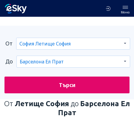
Меню
От
До
Търси
От
Летище София
до
Барселона Ел
Прат