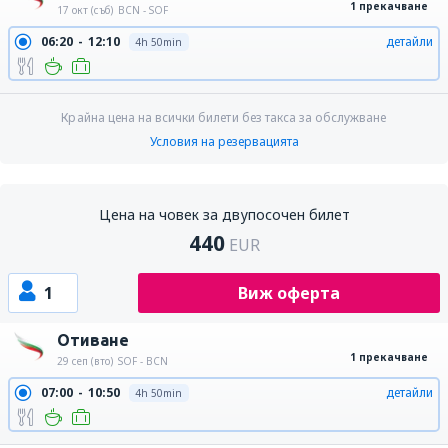
1 прекачване
17 окт (съб)
BCN - SOF
06:20
12:10
детайли
4h 50min
Крайна цена на всички билети без такса за обслужване
Условия на резервацията
Цена на човек за двупосочен билет
440
EUR
1
Виж оферта
Отиване
1 прекачване
29 сеп (вто)
SOF - BCN
07:00
10:50
детайли
4h 50min