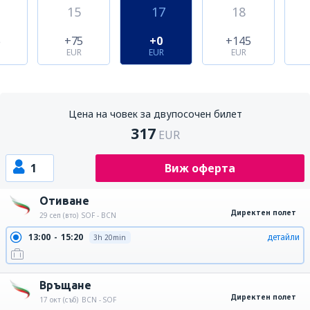
15
17
18
5
+75
+0
+145
EUR
EUR
EUR
Цена на човек за двупосочен билет
317
EUR
1
Виж оферта
Отиване
Директен полет
29 сеп (вто)
SOF - BCN
13:00
15:20
детайли
3h 20min
Връщане
Директен полет
17 окт (съб)
BCN - SOF