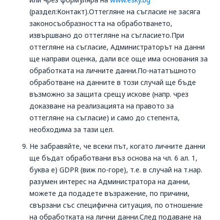
(раздел:Контакт).Оттегляне на съгласие не засяга
законосъобразността на обработването,
извършвано до оттегляне на съгласието.При
оттегляне на съгласие, Администраторът на данни
ще направи оценка, дали все още има основания за
обработката на личните данни.По-нататъшното
обработване на данните в този случай ще бъде
възможно за защита срещу искове (напр. чрез
доказване на реализацията на правото за
оттегляне на съгласие) и само до степента,
необходима за тази цел.
Не забравяйте, че всеки път, когато личните данни
ще бъдат обработвани въз основа на чл. 6 ал. 1,
буква е) GDPR (виж по-горе), т.е. в случай на т.нар.
разумен интерес на Aдминистратора на данни,
можете да подадете възражение, по причини,
свързани със специфична ситуация, по отношение
на обработката на лични данни.След подаване на