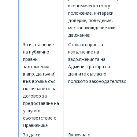
икономическото му
положение, интереси,
доверие, поведение,
местонахождение или
движение;
За изпълнение
Става въпрос за
на публично-
изпълнение на
правни
задълженията на
задължения
Администратора на
(напр. данъчни)
данните съгласно
във връзка със
полското законодателство
сключването на
договор за
предоставяне на
услуги в
съответствие с
Правилника.
За да се
Включва o