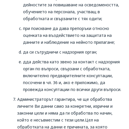
дейностите за повишаване на осведомеността,
обучението на персонала, участващ в
обработката и свързаните с тях одити;
при поискване да дава препоръки относно
оценката на въздействието на защитата на
данните и наблюдение на нейното прилагане;
да си сътрудничи с надзорния орган;
дда действа като звено за контакт с надзорния
орган по въпроси, свързани с обработката,
включително предварителните консултации,
посочени в чл. 36 и, ако е приложимо, да
провежда консултации по всички други въпроси.
Администраторът гарантира, че ще обработва
личните Ви данни само за конкретни, изрични и
законни цели и няма да ги обработва по начин,
който е несъвместим с тези цели.Цел на
обработката на данни е причината, за която