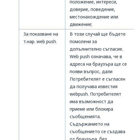
положение, интереси,
доверие, поведение,
местонахождение или
движение;
За показване на
В този случай ще бъдете
т.нар. web push.
помолени за
допълнително съгласие.
Web push означава, че в
адреса на браузъра ще се
появи въпрос, дали
Потребителят е съгласен
да получава известия
webpush. Потребителят
има възможност да
приеме или блокира
съобщенията.
Съдържанието на
съобщението се създава
от браузъра, без