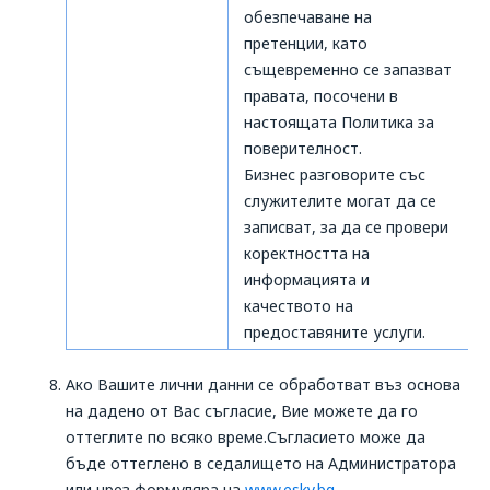
обезпечаване на
претенции, като
същевременно се запазват
правата, посочени в
настоящата Политика за
поверителност.
Бизнес разговорите със
служителите могат да се
записват, за да се провери
коректността на
информацията и
качеството на
предоставяните услуги.
Ако Вашите лични данни се обработват въз основа
на дадено от Вас съгласие, Вие можете да го
оттеглите по всяко време.Съгласието може да
бъде оттеглено в седалището на Администратора
или чрез формуляра на
www.esky.bg