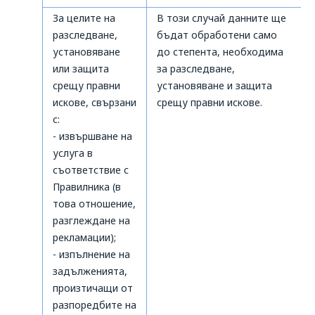
За целите на
В този случай данните ще
разследване,
бъдат обработени само
установяване
до степента, необходима
или защита
за разследване,
срещу правни
установяване и защита
искове, свързани
срещу правни искове.
с:
- извършване на
услуга в
съответствие с
Правилника (в
това отношение,
разглеждане на
рекламации);
- изпълнение на
задълженията,
произтичащи от
разпоредбите на