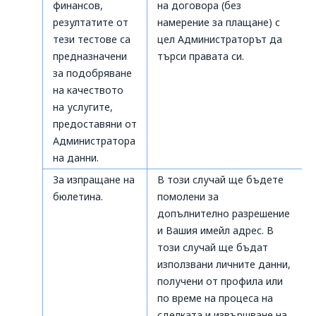
финансов,
на договора (без
резултатите от
намерение за плащане) с
тези тестове са
цел Администраторът да
предназначени
търси правата си.
за подобряване
на качеството
на услугите,
предоставяни от
Администратора
на данни.
За изпращане на
В този случай ще бъдете
бюлетина.
помолени за
допълнително разрешение
и Вашия имейл адрес. В
този случай ще бъдат
използвани личните данни,
получени от профила или
по време на процеса на
сделката и извършване на