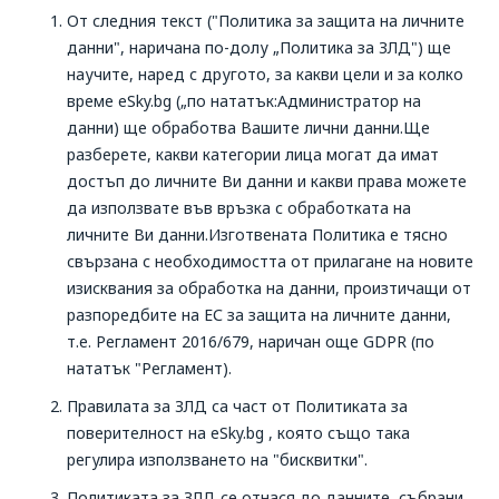
От следния текст ("Политика за защита на личните
данни", наричана по-долу „Политика за ЗЛД") ще
научите, наред с другото, за какви цели и за колко
време eSky.bg („по нататък:Администратор на
данни) ще обработва Вашите лични данни.Ще
разберете, какви категории лица могат да имат
достъп до личните Ви данни и какви права можете
да използвате във връзка с обработката на
личните Ви данни.Изготвената Политика е тясно
свързана с необходимостта от прилагане на новите
изисквания за обработка на данни, произтичащи от
разпоредбите на ЕС за защита на личните данни,
т.е. Регламент 2016/679, наричан още GDPR (по
нататък "Регламент).
Правилата за ЗЛД са част от Политиката за
поверителност на eSky.bg , която също така
регулира използването на "бисквитки".
Политиката за ЗЛД се отнася до данните, събрани