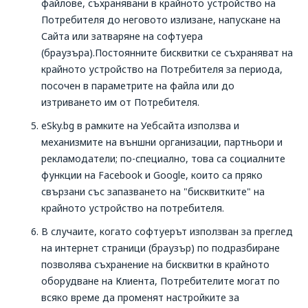
файлове, съхранявани в крайното устройство на
Потребителя до неговото излизане, напускане на
Сайта или затваряне на софтуера
(браузъра).Постоянните бисквитки се съхраняват на
крайното устройство на Потребителя за периода,
посочен в параметрите на файла или до
изтриването им от Потребителя.
eSky.bg в рамките на Уебсайта използва и
механизмите на външни организации, партньори и
рекламодатели; по-специално, това са социалните
функции на Facebook и Google, които са пряко
свързани със запазването на "бисквитките" на
крайното устройство на потребителя.
В случаите, когато софтуерът използван за преглед
на интернет страници (браузър) по подразбиране
позволява съхранение на бисквитки в крайното
оборудване на Клиента, Потребителите могат по
всяко време да променят настройките за