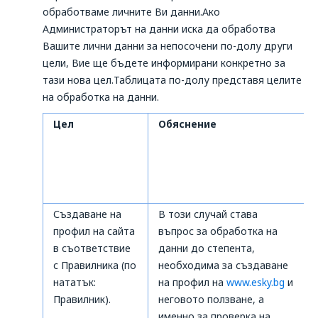
обработваме личните Ви данни.Ако
Aдминистраторът на данни иска да обработва
Вашите лични данни за непосочени по-долу други
цели, Вие ще бъдете информирани конкретно за
тази нова цел.Таблицата по-долу представя целите
на обработка на данни.
Цел
Обяснение
Създаване на
В този случай става
профил на сайта
въпрос за обработка на
в съответствие
данни до степента,
с Правилника (по
необходима за създаване
нататък:
на профил на
www.esky.bg
и
Правилник).
неговото ползване, а
именно за проверка на