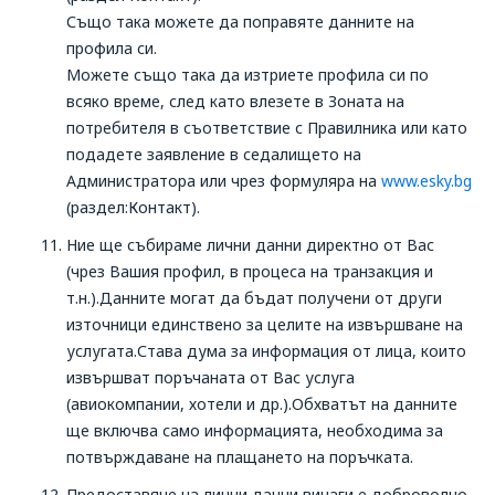
Също така можете да поправяте данните на
профила си.
Можете също така да изтриете профила си по
всяко време, след като влезете в Зоната на
потребителя в съответствие с Правилника или като
подадете заявление в седалището на
Администратора или чрез формуляра на
www.esky.bg
(раздел:Контакт).
Ние ще събираме лични данни директно от Вас
(чрез Вашия профил, в процеса на транзакция и
т.н.).Данните могат да бъдат получени от други
източници единствено за целите на извършване на
услугата.Става дума за информация от лица, които
извършват поръчаната от Вас услуга
(авиокомпании, хотели и др.).Обхватът на данните
ще включва само информацията, необходима за
потвърждаване на плащането на поръчката.
Предоставяне на лични данни винаги е доброволно,