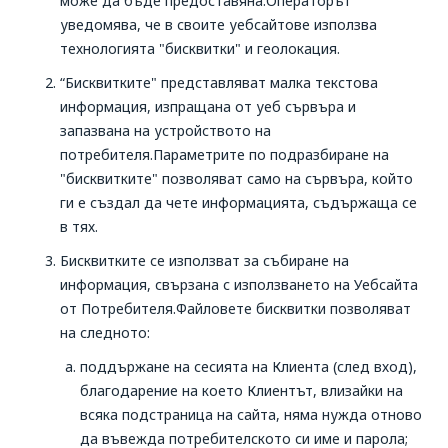
може да бъде предоставяна.Операторът
уведомява, че в своите уебсайтове използва
технологията "бисквитки" и геолокация.
“Бисквитките" представляват малка текстова
информация, изпращана от уеб сървъра и
запазвана на устройството на
потребителя.Параметрите по подразбиране на
"бисквитките" позволяват само на сървъра, който
ги е създал да чете информацията, съдържаща се
в тях.
Бисквитките се използват за събиране на
информация, свързана с използването на Уебсайта
от Потребителя.Файловете бисквитки позволяват
на следното:
поддържане на сесията на Клиента (след вход),
благодарение на което Клиентът, влизайки на
всяка подстраница на сайта, няма нужда отново
да въвежда потребителското си име и парола;