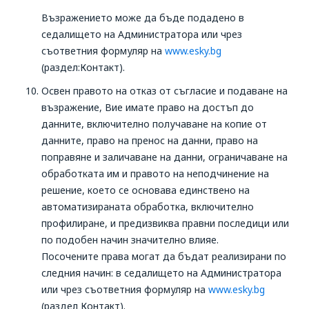
Възражението може да бъде подадено в
седалището на Администратора или чрез
съответния формуляр на
www.esky.bg
(раздел:Контакт).
Освен правото на отказ от съгласие и подаване на
възражение, Вие имате право на достъп до
данните, включително получаване на копие от
данните, право на пренос на данни, право на
поправяне и заличаване на данни, ограничаване на
обработката им и правото на неподчинение на
решение, което се основава единствено на
автоматизираната обработка, включително
профилиране, и предизвиква правни последици или
по подобен начин значително влияе.
Посочените права могат да бъдат реализирани по
следния начин: в седалището на Администратора
или чрез съответния формуляр на
www.esky.bg
(раздел Контакт).