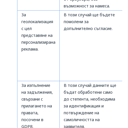
възможност за намеса.
За
В този случай ще бъдете
геолокализация
помолени за
с цел
допълнително съгласие.
представяне на
персонализирана
реклама.
За изпълнение
В този случай данните ще
на задължения,
бъдат обработени само
свързани с
до степента, необходима
прилагането на
за идентификация и
правата,
потвърждение на
посочени в
самоличността на
GDPR.
заявителя.