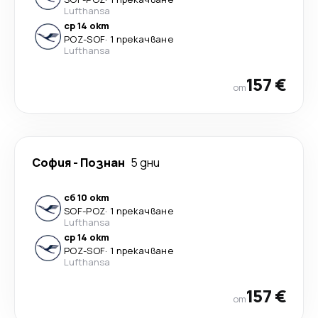
Lufthansa
ср 14 окт
POZ
-
SOF
·
1 прекачване
Lufthansa
157 €
от
София
-
Познан
5 дни
сб 10 окт
SOF
-
POZ
·
1 прекачване
Lufthansa
ср 14 окт
POZ
-
SOF
·
1 прекачване
Lufthansa
157 €
от