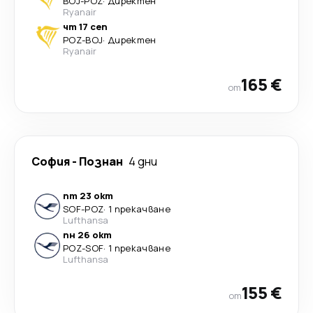
BOJ
-
POZ
·
Директен
Ryanair
чт 17 сеп
POZ
-
BOJ
·
Директен
Ryanair
165 €
от
София
-
Познан
4 дни
пт 23 окт
SOF
-
POZ
·
1 прекачване
Lufthansa
пн 26 окт
POZ
-
SOF
·
1 прекачване
Lufthansa
155 €
от