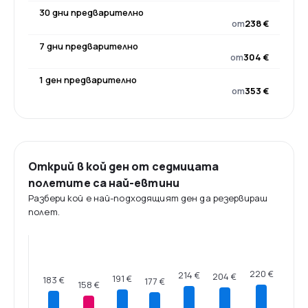
30 дни предварително
от
238 €
7 дни предварително
от
304 €
1 ден предварително
от
353 €
Открий в кой ден от седмицата
полетите са най-евтини
Разбери кой е най-подходящият ден да резервираш
полет.
220 €
214 €
204 €
191 €
183 €
177 €
158 €