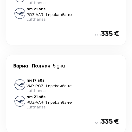
Lufthansa
пт 21 авг
POZ
-
VAR
·
1 прекачване
Lufthansa
335 €
от
Варна
-
Познан
5 дни
пн 17 авг
VAR
-
POZ
·
1 прекачване
Lufthansa
пт 21 авг
POZ
-
VAR
·
1 прекачване
Lufthansa
335 €
от