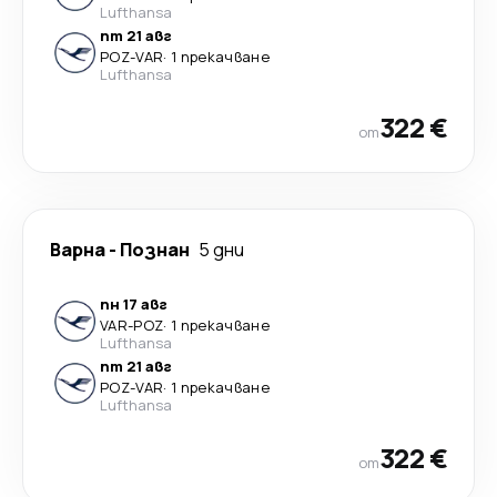
Lufthansa
пт 21 авг
POZ
-
VAR
·
1 прекачване
Lufthansa
322 €
от
Варна
-
Познан
5 дни
пн 17 авг
VAR
-
POZ
·
1 прекачване
Lufthansa
пт 21 авг
POZ
-
VAR
·
1 прекачване
Lufthansa
322 €
от