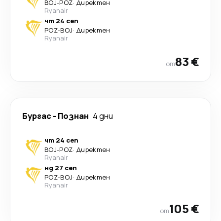
BOJ
-
POZ
·
Директен
Ryanair
чт 24 сеп
POZ
-
BOJ
·
Директен
Ryanair
83 €
от
Бургас
-
Познан
4 дни
чт 24 сеп
BOJ
-
POZ
·
Директен
Ryanair
нд 27 сеп
POZ
-
BOJ
·
Директен
Ryanair
105 €
от