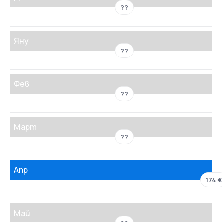
??
Яну
??
Фев
??
Март
??
Апр
174 €
Май