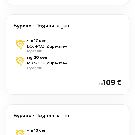
Бургас
-
Познан
4 дни
чт 17 сеп
BOJ
-
POZ
·
Директен
Ryanair
нд 20 сеп
POZ
-
BOJ
·
Директен
Ryanair
109 €
от
Бургас
-
Познан
4 дни
чт 10 сеп