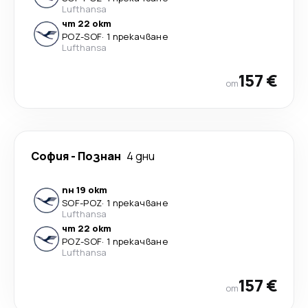
Lufthansa
чт 22 окт
POZ
-
SOF
·
1 прекачване
Lufthansa
157 €
от
София
-
Познан
4 дни
пн 19 окт
SOF
-
POZ
·
1 прекачване
Lufthansa
чт 22 окт
POZ
-
SOF
·
1 прекачване
Lufthansa
157 €
от