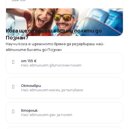
Кога ще откриеш евтини полети до
Познан?
Научи кога е идеалното време да резервираш най-
евтините билети до Познан
от 155 €
Най-евтиният двупосочен полет
Октомври
Най-евтиният месец за пътуване
вторник
Най-евтиният ден за полет