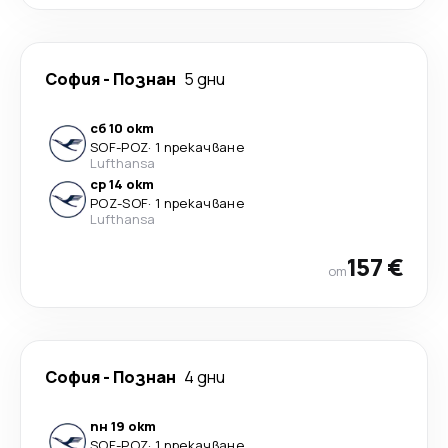
София
-
Познан
5 дни
сб 10 окт
SOF
-
POZ
·
1 прекачване
Lufthansa
ср 14 окт
POZ
-
SOF
·
1 прекачване
Lufthansa
157 €
от
София
-
Познан
4 дни
пн 19 окт
SOF
-
POZ
·
1 прекачване