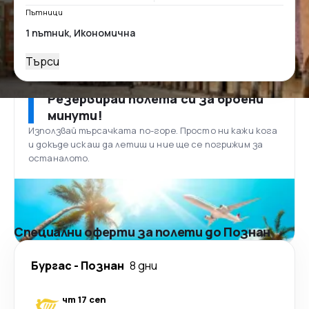
Пътници
Търси
Резервирай полета си за броени
минути!
Използвай търсачката по-горе. Просто ни кажи кога
и докъде искаш да летиш и ние ще се погрижим за
останалото.
Специални оферти за полети до Познан
Бургас
-
Познан
8 дни
чт 17 сеп