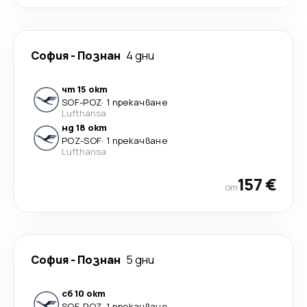
София
-
Познан
4 дни
чт 15 окт
SOF
-
POZ
·
1 прекачване
Lufthansa
нд 18 окт
POZ
-
SOF
·
1 прекачване
Lufthansa
157 €
от
София
-
Познан
5 дни
сб 10 окт
SOF
-
POZ
·
1 прекачване