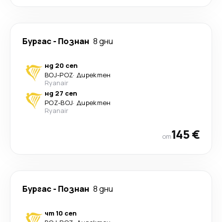
Бургас
-
Познан
8 дни
нд 20 сеп
BOJ
-
POZ
·
Директен
Ryanair
нд 27 сеп
POZ
-
BOJ
·
Директен
Ryanair
145 €
от
Бургас
-
Познан
8 дни
чт 10 сеп