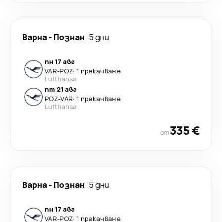
Варна
-
Познан
5 дни
пн 17 авг
VAR
-
POZ
·
1 прекачване
Lufthansa
пт 21 авг
POZ
-
VAR
·
1 прекачване
Lufthansa
335 €
от
Варна
-
Познан
5 дни
пн 17 авг
VAR
-
POZ
·
1 прекачване