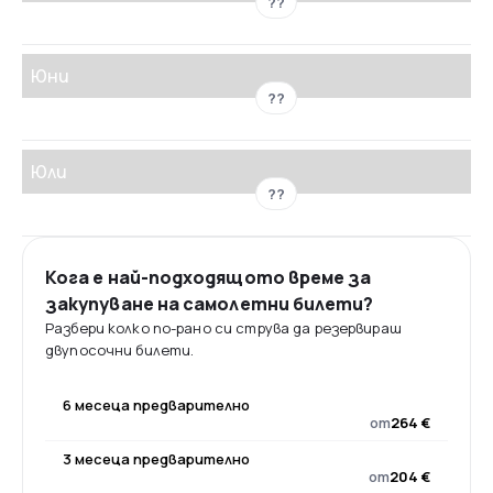
??
Юни
??
Юли
??
Кога е най-подходящото време за
закупуване на самолетни билети?
Разбери колко по-рано си струва да резервираш
двупосочни билети.
6 месеца предварително
от
264 €
3 месеца предварително
от
204 €