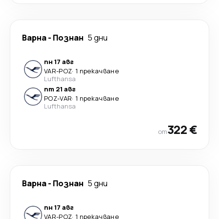
Варна
-
Познан
5 дни
пн 17 авг
VAR
-
POZ
·
1 прекачване
Lufthansa
пт 21 авг
POZ
-
VAR
·
1 прекачване
Lufthansa
322 €
от
Варна
-
Познан
5 дни
пн 17 авг
VAR
-
POZ
·
1 прекачване