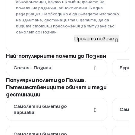
авиокомпании, както и комбинирането на
полети на различни авиокомпании в една
резервация. Необходимо е да въведете мястото
на излитане, дестинацията и датите, за да
видите стотици предложения за пътуване със
самолет до Познан.
Прочети повече
Най-популярните полети до Познан
София - Познан
Бургас
Популярни полети до Полша.
Пътешествениците обичат и тези
дестинации
Самолетни билети до
Самол
Варшава
Самолетни билети до