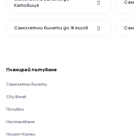
Самол
Катовице
Самолетни билети до Жешов
Самол
Планирай пътуване
Самолетни билети
City Break
Почивки
Настаняване
Полет+Хотел