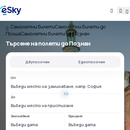
Самолетни билети
Самолетни билети до
Полша
Самолетни билети до Познан
Търсене на полети до Познан
Двупосочен
Еднопосочен
От
До
Заминаване
Връщане