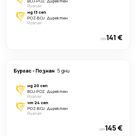
BOJ
-
POZ
·
Директен
Ryanair
нд 13 сеп
POZ
-
BOJ
·
Директен
Ryanair
141 €
от
Бургас
-
Познан
5 дни
нд 20 сеп
BOJ
-
POZ
·
Директен
Ryanair
чт 24 сеп
POZ
-
BOJ
·
Директен
Ryanair
145 €
от