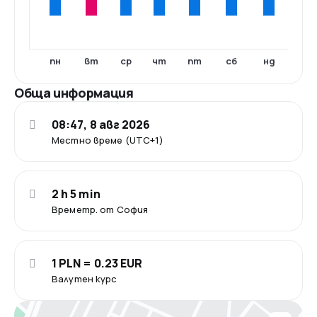
пн
вт
ср
чт
пт
сб
нд
Обща информация
08:47, 8 авг 2026
Местно време (UTC+1)
2 h 5 min
Времетр. от София
1 PLN = 0.23 EUR
Валутен курс