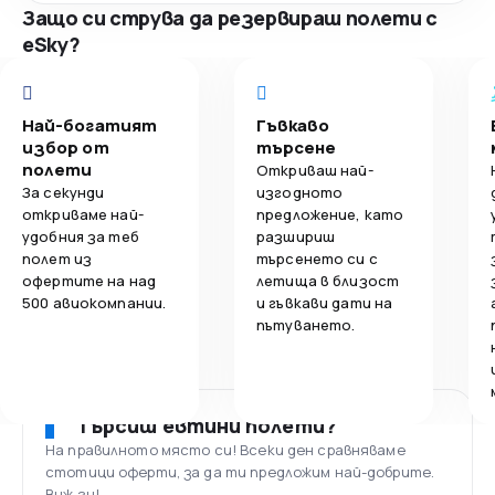
Защо си струва да резервираш полети с
eSky?
Най-богатият
Гъвкаво
избор от
търсене
полети
Откриваш най-
За секунди
изгодното
откриваме най-
предложение, като
удобния за теб
разшириш
полет из
търсенето си с
офертите на над
летища в близост
500 авиокомпании.
и гъвкави дати на
пътуването.
Търсиш евтини полети?
На правилното място си! Всеки ден сравняваме
стотици оферти, за да ти предложим най-добрите.
Виж ги!