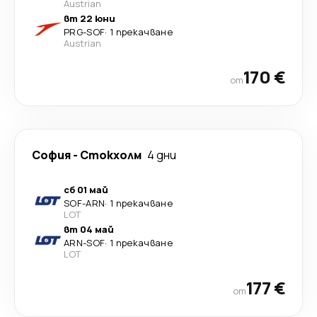
Austrian
вт 22 юни
PRG
-
SOF
·
1 прекачване
Austrian
170 €
от
София
-
Стoкхолм
4 дни
сб 01 май
SOF
-
ARN
·
1 прекачване
LOT
вт 04 май
ARN
-
SOF
·
1 прекачване
LOT
177 €
от