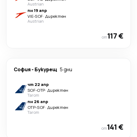
Austrian
пн 19 апр
VIE
-
SOF
·
Директен
Austrian
117 €
от
София
-
Букурещ
5 дни
чт 22 апр
SOF
-
OTP
·
Директен
Tarom
пн 26 апр
OTP
-
SOF
·
Директен
Tarom
141 €
от