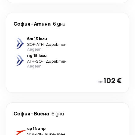
София
-
Атина
6 дни
вт 13 юли
SOF
-
ATH
·
Директен
Aegean
нд 18 юли
ATH
-
SOF
·
Директен
Aegean
102 €
от
София
-
Виена
6 дни
ср 14 апр
SOF
-
VIE
·
Директен