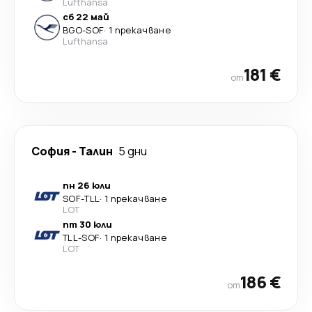
Lufthansa
сб 22 май
BGO
-
SOF
·
1 прекачване
Lufthansa
181 €
от
София
-
Талин
5 дни
пн 26 юли
SOF
-
TLL
·
1 прекачване
LOT
пт 30 юли
TLL
-
SOF
·
1 прекачване
LOT
186 €
от