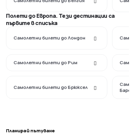
Самолетни билети до Белгия
Самол
Полети до Европа. Тези дестинации са
първите в списъка
Самолетни билети до Лондон
Самол
Самолетни билети до Рим
Самол
Самол
Самолетни билети до Брюксел
Барсе
Планирай пътуване