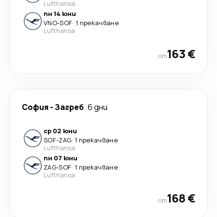
Lufthansa
пн 14 юни
VNO
-
SOF
·
1 прекачване
Lufthansa
163 €
от
София
-
Загреб
6 дни
ср 02 юни
SOF
-
ZAG
·
1 прекачване
Lufthansa
пн 07 юни
ZAG
-
SOF
·
1 прекачване
Lufthansa
168 €
от