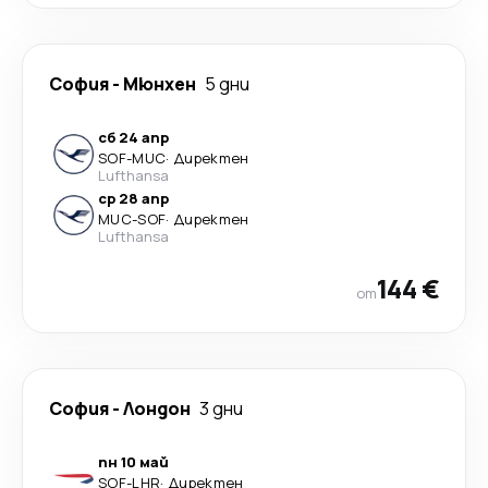
София
-
Мюнхен
5 дни
сб 24 апр
SOF
-
MUC
·
Директен
Lufthansa
ср 28 апр
MUC
-
SOF
·
Директен
Lufthansa
144 €
от
София
-
Лондон
3 дни
пн 10 май
SOF
-
LHR
·
Директен