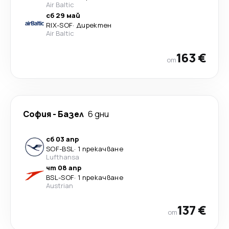
Air Baltic
сб 29 май
RIX
-
SOF
·
Директен
Air Baltic
163 €
от
София
-
Базел
6 дни
сб 03 апр
SOF
-
BSL
·
1 прекачване
Lufthansa
чт 08 апр
BSL
-
SOF
·
1 прекачване
Austrian
137 €
от