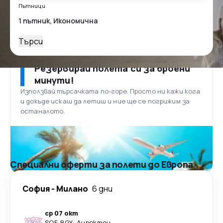
Пътници
Търси
Резервирай полета си за броени
минути!
Използвай търсачката по-горе. Просто ни кажи кога
и докъде искаш да летиш и ние ще се погрижим за
останалото.
Специални оферти за полети до Европа
София
-
Милано
6 дни
ср 07 окт
SOF
-
BGY
·
Директен