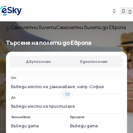
Самолетни билети
Самолетни билети до Европа
Търсене на полети до Европа
Двупосочен
Еднопосочен
От
До
Заминаване
Връщане