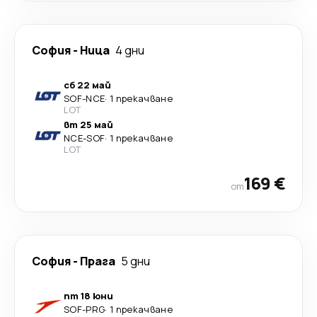
София
-
Ница
4 дни
сб 22 май
SOF
-
NCE
·
1 прекачване
LOT
вт 25 май
NCE
-
SOF
·
1 прекачване
LOT
169 €
от
София
-
Прага
5 дни
пт 18 юни
SOF
-
PRG
·
1 прекачване