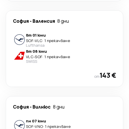
София
-
Валенсия
8 дни
вт 01 юни
SOF
-
VLC
·
1 прекачване
Lufthansa
вт 08 юни
VLC
-
SOF
·
1 прекачване
SWISS
143 €
от
София
-
Вилнюс
8 дни
пн 07 юни
SOF
-
VNO
·
1 прекачване