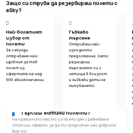
Защо си струва да резервираш полети с
eSky?
Най-богатият
Гъвкаво
избор от
търсене
полети
Откриваш най-
За секунди
изгодното
откриваме най-
предложение, като
удобния за теб
разшириш
полет из
търсенето си с
офертите на над
летища в близост
500 авиокомпании.
и гъвкави дати на
пътуването.
Търсиш евтини полети?
На правилното място си! Всеки ден сравняваме
стотици оферти, за да ти предложим най-добрите.
Виж ги!