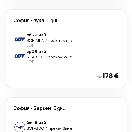
София
-
Лука
5 дни
сб 22 май
SOF
-
MLA
·
1 прекачване
LOT
ср 26 май
MLA
-
SOF
·
1 прекачване
LOT
178 €
от
София
-
Берген
5 дни
вт 18 май
SOF
-
BGO
·
1 прекачване