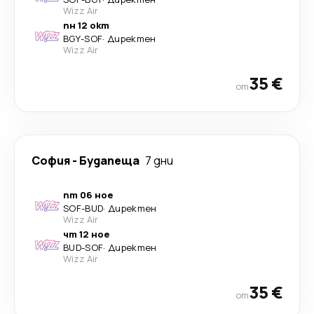
Wizz Air
пн 12 окт
BGY
-
SOF
·
Директен
Wizz Air
35 €
от
София
-
Будапеща
7 дни
пт 06 ное
SOF
-
BUD
·
Директен
Wizz Air
чт 12 ное
BUD
-
SOF
·
Директен
Wizz Air
35 €
от