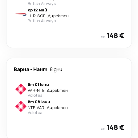
British Airways
ср 12 май
LHR
-
SOF
·
Директен
British Airways
148 €
от
Варна
-
Нант
8 дни
вт 01 юни
VAR
-
NTE
·
Директен
Volotea
вт 08 юни
NTE
-
VAR
·
Директен
Volotea
148 €
от