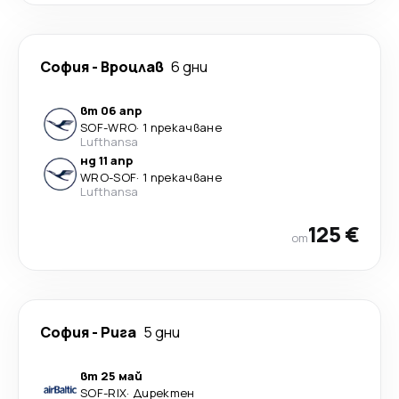
София
-
Вроцлав
6 дни
вт 06 апр
SOF
-
WRO
·
1 прекачване
Lufthansa
нд 11 апр
WRO
-
SOF
·
1 прекачване
Lufthansa
125 €
от
София
-
Рига
5 дни
вт 25 май
SOF
-
RIX
·
Директен