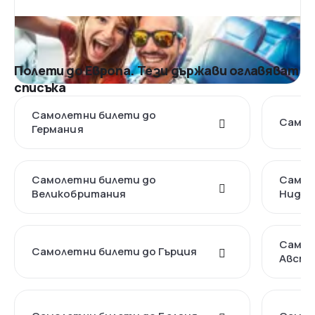
Полети до Европа. Тези държави оглавяват
списъка
Самолетни билети до
Самол
Германия
Самолетни билети до
Самол
Великобритания
Нидер
Самол
Самолетни билети до Гърция
Австр