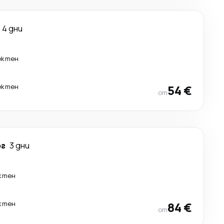
4 дни
ектен
ектен
54 €
от
рг
3 дни
ктен
ктен
84 €
от