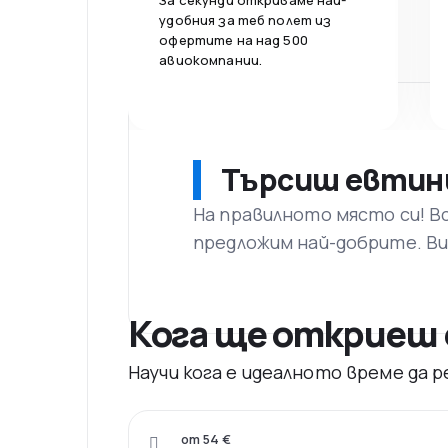
За секунди откриваме най-
удобния за теб полет из
офертите на над 500
авиокомпании.
Търсиш евтин
На правилното място си! В
предложим най-добрите. Ви
Кога ще откриеш 
Научи кога е идеалното време да
от 54 €