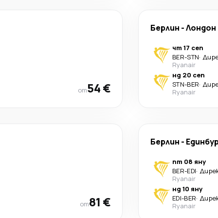
Берлин
-
Лондон
чт 17 сеп
BER
-
STN
·
Дир
Ryanair
нд 20 сеп
54 €
STN
-
BER
·
Дир
от
Ryanair
Берлин
-
Единбу
пт 08 яну
BER
-
EDI
·
Дире
Ryanair
нд 10 яну
81 €
EDI
-
BER
·
Дире
от
Ryanair