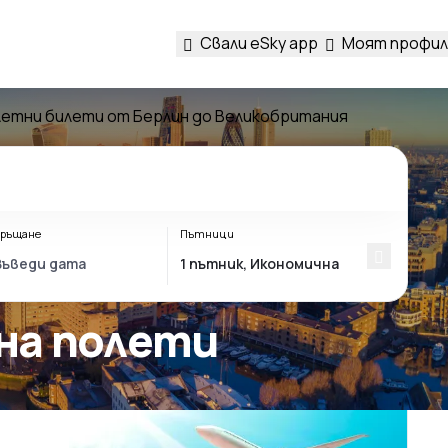
Свали eSky app
Моят профил
етни билети от Берлин до Великобритания
ръщане
Пътници
 на полети