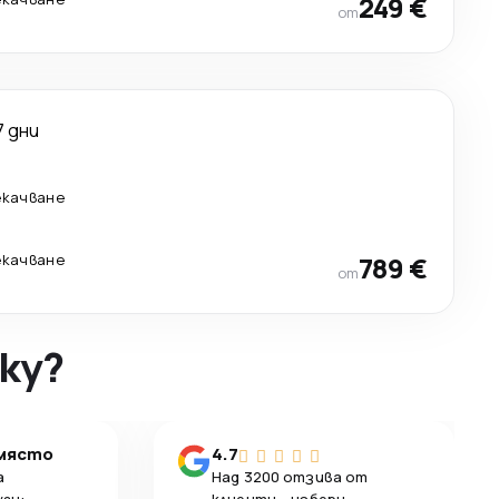
249 €
от
7 дни
екачване
екачване
789 €
от
ky?
 място
4.7
а
Над 3200 отзива от