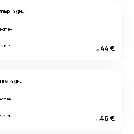
тър
4 дни
ектен
ектен
44 €
от
гам
4 дни
ектен
ектен
46 €
от