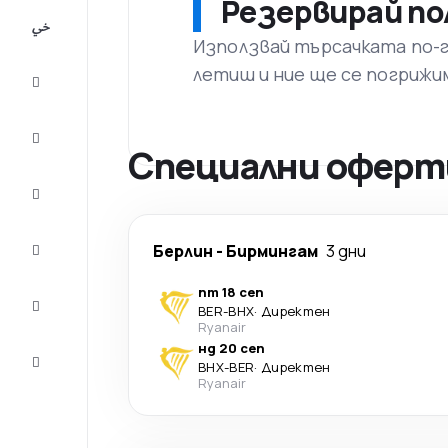
Резервирай по
All-
inclusive
Използвай търсачката по-го
летиш и ние ще се погрижи
City
Break
Настаняване
Специални оферти
Оферти
Завърши
Берлин
-
Бирмингам
3 дни
пътуването
пт 18 сеп
Съвети и
BER
-
BHX
·
Директен
вдъхновение
Ryanair
нд 20 сеп
Обслужване
BHX
-
BER
·
Директен
на клиенти
Ryanair