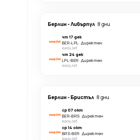
Берлин
-
Ливърпул
8 дни
чт 17 дек
BER
-
LPL
·
Директен
easyJet
чт 24 дек
LPL
-
BER
·
Директен
easyJet
Берлин
-
Бристъл
8 дни
ср 07 окт
BER
-
BRS
·
Директен
easyJet
ср 14 окт
BRS
-
BER
·
Директен
easyJet