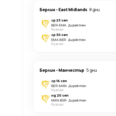
Берлин
-
East Midlands
8 дни
ср 23 сеп
BER
-
EMA
·
Директен
Ryanair
ср 30 сеп
EMA
-
BER
·
Директен
Ryanair
Берлин
-
Манчестър
5 дни
ср 16 сеп
BER
-
MAN
·
Директен
Ryanair
нд 20 сеп
MAN
-
BER
·
Директен
Ryanair