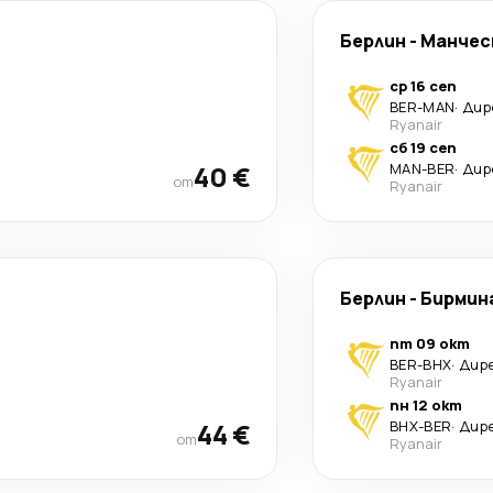
Берлин
-
Манчес
ср 16 сеп
BER
-
MAN
·
Дир
Ryanair
сб 19 сеп
40 €
MAN
-
BER
·
Дир
от
Ryanair
Берлин
-
Бирмин
пт 09 окт
BER
-
BHX
·
Дир
Ryanair
пн 12 окт
44 €
BHX
-
BER
·
Дир
от
Ryanair