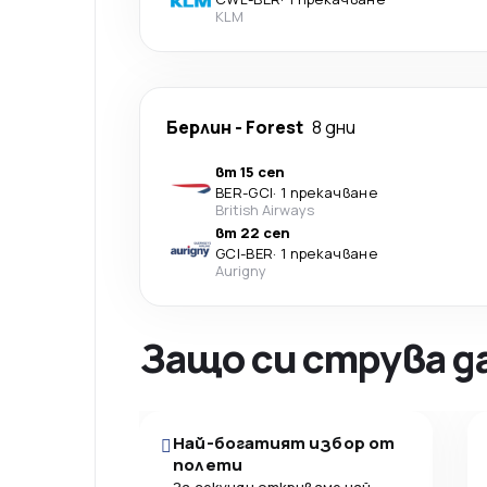
KLM
Берлин
-
Forest
8 дни
вт 15 сеп
BER
-
GCI
·
1 прекачване
British Airways
вт 22 сеп
GCI
-
BER
·
1 прекачване
Aurigny
Защо си струва д
Най-богатият избор от
полети