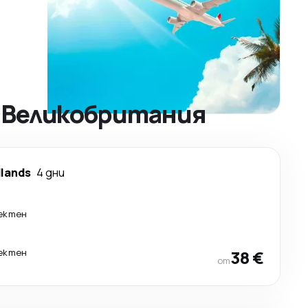
о Великобритания
dlands
4 дни
ектен
ектен
38 €
от