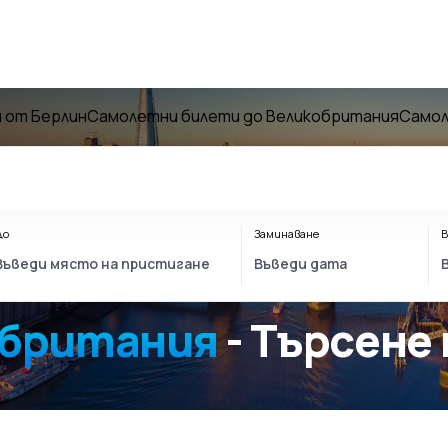
 от Берлин
Самолетни билети до Великобритания
Самол
До
Заминаване
В
обритания
- Търсене