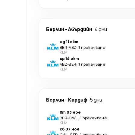
Берлин
-
Абърдийн
4 дни
нд 11 окт
BER
-
ABZ
·
1 прекачване
KLM
ср 14 окт
ABZ
-
BER
·
1 прекачване
KLM
Берлин
-
Кардиф
5 дни
вт 03 ное
BER
-
CWL
·
1 прекачване
KLM
сб 07 ное
CWL
-
BER
·
1 прекачване