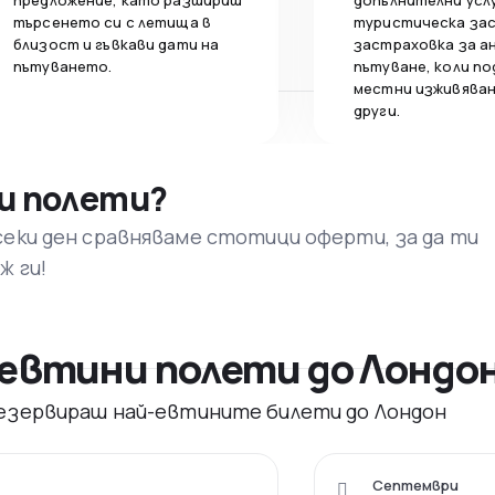
предложение, като разшириш
допълнителни усл
търсенето си с летища в
туристическа за
близост и гъвкави дати на
застраховка за а
пътуването.
пътуване, коли по
местни изживяван
други.
и полети?
секи ден сравняваме стотици оферти, за да ти
ж ги!
евтини полети до Лондо
 резервираш най-евтините билети до Лондон
Септември