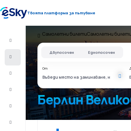
Твоята платформа за пътуване
Самолетни билети
Самолетни билети
Полет+Хотел
Двупосочен
Еднопосочен
Самолетни
билети
От
Почивки
Лято
2026
Берлин Велик
Зима
2026/27
Last
minute