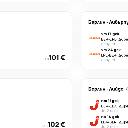
Берлин
-
Ливърп
чт 17 дек
BER
-
LPL
·
Дир
easyJet
чт 24 дек
101 €
LPL
-
BER
·
Дир
от
easyJet
Берлин
-
Лийдс
пт 11 дек
BER
-
LBA
·
Дир
Jet2.com
пн 14 дек
102 €
LBA
-
BER
·
Дир
от
Jet2.com