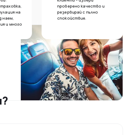
уги:
клиенти – избери
страховка,
проверено качество и
нулация на
резервирай с пълно
д наем,
спокойствие.
ия и много
н?