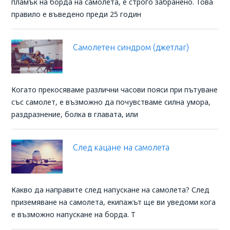
пламък на борда на самолета, е строго забранено. Това
правило е въведено преди 25 годин
Самолетен синдром (джетлаг)
Когато прекосяваме различни часови пояси при пътуване
със самолет, е възможно да почувстваме силна умора,
раздразнение, болка в главата, или
След кацане на самолета
Какво да направите след напускане на самолета? След
приземяване на самолета, екипажът ще ви уведоми кога
е възможно напускане на борда. Т