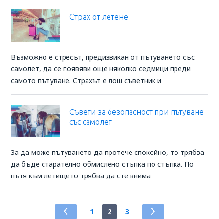
Страх от летене
Възможно е стресът, предизвикан от пътуването със
самолет, да се появяви още няколко седмици преди
самото пътуване. Страхът е лош съветник и
Съвети за безопасност при пътуване
със самолет
За да може пътуването да протече спокойно, то трябва
да бъде старателно обмислено стъпка по стъпка. По
пътя към летището трябва да сте внима
1
2
3