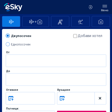
Меню
Добави хотел
Двупосочен
Еднопосочен
От
До
Отиване
Връщане
Пътници: