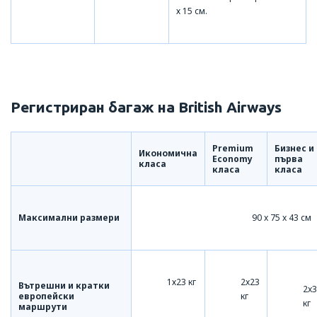
х 15 см.
Регистриран багаж на British Airways
Premium
Бизнес и
Икономична
Economy
първа
класа
класа
класа
Максимални размери
90 x 75 x 43 см
1х23 кг
2x23
Вътрешни и кратки
2x
европейски
кг
кг
маршрути