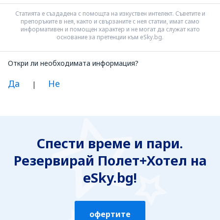
Статията е създадена с помощта на изкуствен интелект. Съветите и
препоръките в нея, както и свързаните с нея статии, имат само
информативен и помощен характер и не могат да служат като
основание за претенции към eSky.bg.
Откри ли необходимата информация?
Да
Не
|
Смятам, че информацията е:
Неясна
Спести време и пари.
Неточна
Резервирай Полет+Хотел на
Неизчерпателна
Твърде обемна
eSky.bg!
Изпрати
офертите