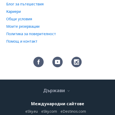
Блог за пътешествия
Кариери
Общи условия
Моите резервации
Политика за поверителност
Помощ и контакт
Държави
Международни сайтове
eSky.eu
eSky.com
eDestinos.com