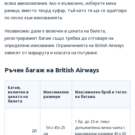
всяка авиокомпания. Ако е възможно, изберете мека
раница, вместо твърд куфар, тъй като тя ще се адаптира
по-лесно към изискванията.
Независимо дали е включен в цената на билета,
регистрираният багаж също трябва да отговаря на
определени изисквания. Ограниченията на British Airways
зависят от маршрута и класата на пътуване.
Ръчен багаж на British Airways
Багаж,
включен в
Максимални
Максимален брой и тегло
цената на
размери
на багажа
билета
1 бр. до 23 кг. плюс
56 x 45x 25
допълнителна лична чанта с
ДА
см
максимални размери 40 х 30