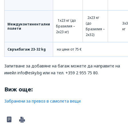
2x23 кг
1x23 кг (до
(до
3x
Междуконтинентални
Бразилия –
полети
Бразилия –
кг
2х23 кг)
2х32)
Свръхбагаж 23-32 kg
на цени от 75 €
Запитване за добавяне на багаж можете да направите на
имейл info@esky.bg или на тел.
+359 2 955 75 80.
Виж още:
Забранени за превоз в самолета вещи