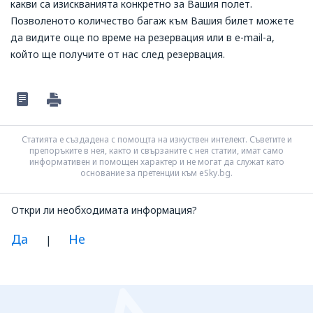
какви са изискванията конкретно за Вашия полет.
Позволеното количество багаж към Вашия билет можете
да видите още по време на резервация или в e-mail-а,
който ще получите от нас след резервация.
Статията е създадена с помощта на изкуствен интелект. Съветите и
препоръките в нея, както и свързаните с нея статии, имат само
информативен и помощен характер и не могат да служат като
основание за претенции към eSky.bg.
Откри ли необходимата информация?
Да
Не
|
Смятам, че информацията е:
Неясна