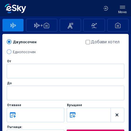
Меню
Добави хотел
Двупосочен
Еднопосочен
От
До
Отиване
Връщане
Пътници: