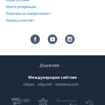
Моите резервации
Политика за поверителност
Помощ и контакт
Държави
Международни сайтове
eSky.eu
eSky.com
eDestinos.com