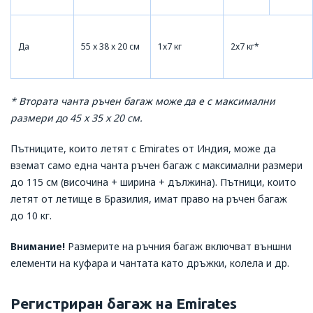
Да
55 x 38 x 20 см
1x7 кг
2x7 кг*
* Втората чанта ръчен багаж може да е с максимални
размери до 45 x 35 x 20 см.
Пътниците, които летят с Emirates от Индия, може да
вземат само една чанта ръчен багаж с максимални размери
до 115 см (височина + ширина + дължина). Пътници, които
летят от летище в Бразилия, имат право на ръчен багаж
до 10 кг.
Внимание!
Размерите на ръчния багаж включват външни
елементи на куфара и чантата като дръжки, колела и др.
Регистриран багаж на Emirates