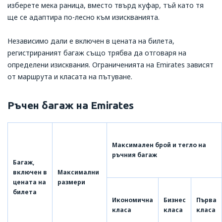
изберете мека раница, вместо твърд куфар, тъй като тя
ще се адаптира по-лесно към изискванията.
Независимо дали е включен в цената на билета,
регистрираният багаж също трябва да отговаря на
определени изисквания. Ограниченията на Emirates зависят
от маршрута и класата на пътуване.
Ръчен багаж на Emirates
Максимален брой и тегло на
ръчния багаж
Багаж,
включен в
Максимални
цената на
размери
билета
Икономична
Бизнес
Първа
класа
класа
класа