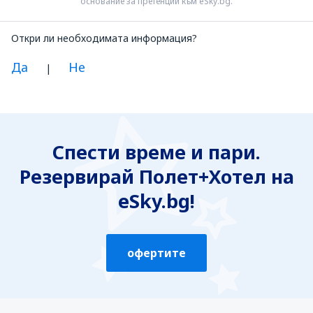
основание за претенции към eSky.bg.
Откри ли необходимата информация?
Да
Не
|
Смятам, че информацията е:
Неясна
Спести време и пари.
Неточна
Резервирай Полет+Хотел на
Неизчерпателна
Твърде обемна
eSky.bg!
Изпрати
офертите