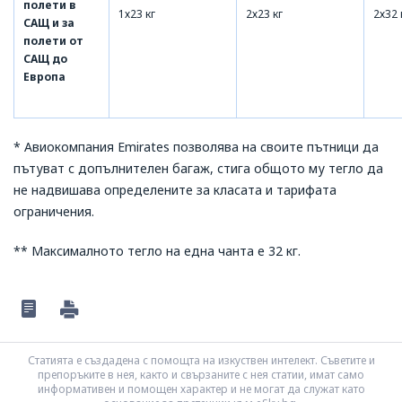
полети в
1х23 кг
2х23 кг
2х32 
САЩ и за
полети от
САЩ до
Европа
* Авиокомпания Emirates позволява на своите пътници да
пътуват с допълнителен багаж, стига общото му тегло да
не надвишава определените за класата и тарифата
ограничения.
** Максималното тегло на една чанта е 32 кг.
Статията е създадена с помощта на изкуствен интелект. Съветите и
препоръките в нея, както и свързаните с нея статии, имат само
информативен и помощен характер и не могат да служат като