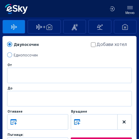
Меню
Добави хотел
Двупосочен
Еднопосочен
От
До
Отиване
Връщане
Пътници: