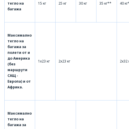
тегло на
15 кг
25 кг
30 кг
35 кг**
40 кг
багажа
Максимално
тегло на
багажа за
полети от и
до Америка
1х23 кг
2х23 кг
2х32 
(без
маршрути
САЩ -
Европа) и от
Африка.
Максимално
тегло на
багажа за