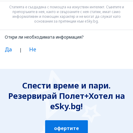
Статията е създадена с помощта на изкуствен интелект. Съветите и
препоръките в нея, както и свързаните с нея статии, имат само
информативен и помощен характер и не могат да служат като
основание за претенции към eSky.bg.
Откри ли необходимата информация?
Да
Не
|
Смятам, че информацията е:
Неясна
Спести време и пари.
Неточна
Резервирай Полет+Хотел на
Неизчерпателна
Твърде обемна
eSky.bg!
Изпрати
офертите