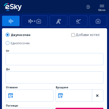
Меню
Добави хотел
Двупосочен
Еднопосочен
От
До
Отиване
Връщане
Пътници: