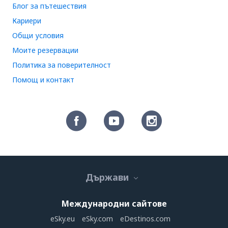
Блог за пътешествия
Кариери
Общи условия
Моите резервации
Политика за поверителност
Помощ и контакт
Държави
Международни сайтове
eSky.eu
eSky.com
eDestinos.com