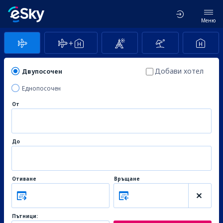
Меню
Добави хотел
Двупосочен
Еднопосочен
От
До
Отиване
Връщане
Пътници: