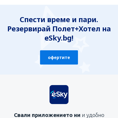
Смятам, че информацията е:
Неясна
Спести време и пари.
Неточна
Резервирай Полет+Хотел на
Неизчерпателна
Твърде обемна
eSky.bg!
Изпрати
офертите
Свали приложението ни
и удобно